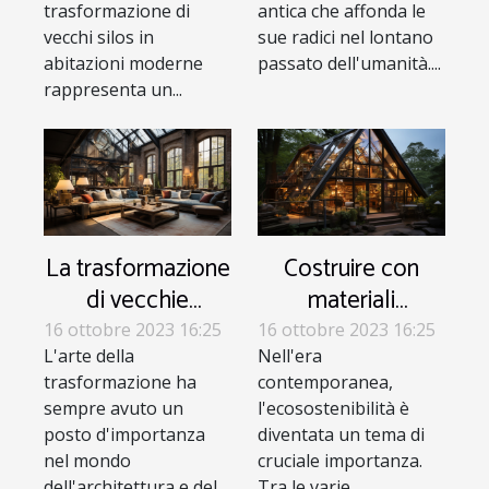
trasformazione di
antica che affonda le
vecchi silos in
sue radici nel lontano
abitazioni moderne
passato dell'umanità....
rappresenta un...
La trasformazione
Costruire con
di vecchie
materiali
fabbriche in loft di
recuperati: una
16 ottobre 2023 16:25
16 ottobre 2023 16:25
L'arte della
lusso
Nell'era
nuova tendenza
trasformazione ha
contemporanea,
sempre avuto un
l'ecosostenibilità è
posto d'importanza
diventata un tema di
nel mondo
cruciale importanza.
dell'architettura e del
Tra le varie...