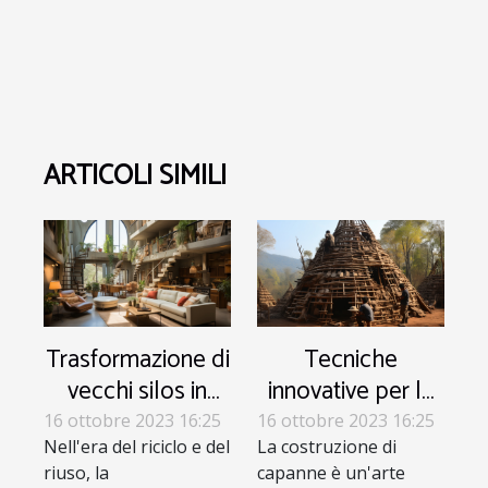
ARTICOLI SIMILI
Trasformazione di
Tecniche
vecchi silos in
innovative per la
abitazioni
costruzione di
16 ottobre 2023 16:25
16 ottobre 2023 16:25
Nell'era del riciclo e del
moderne
La costruzione di
capanne
riuso, la
capanne è un'arte